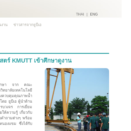
THAI |
ENG
ินงาน
ข่าวสารจากยูบีเอ
ตร์ KMUTT เข้าศึกษาดูงาน
ักศึกษา จาก คณะ
ิทยาลัยเทคโนโลยี
รงควบคุมคุณภาพน้ำ
ย ยูบีเอ ผู้นำด้าน
บครบวงจร การเยี่ยม
ให้ความรู้ เกี่ยวกับ
คำถามต่างๆ พร้อม
นองแขม ซึ่งได้รับ