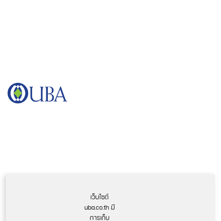
บริษัท ยูทิลิตี้ บิสิเนส อัลลายแอนซ์ จำกัด (มหาชน)
ชั้น 21 อาคาร ซันทาวเวอร์ส เอ เลขที่ 123 ถนนวิภาวดีรังสิต แขวงจอมพล เขต
จตุจักร กรุงเทพฯ 10900
ติดต่อเรา
เว็บไซต์
uba.co.th มี
การเก็บ