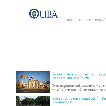
เกี่ยวกับเรา
การกำกับดูแลกิ
ด้วยประสบการณ์การเป็นผู้นำในการให้บริการ บริหารจัดการ ระบบบำบ
เสีย ระบบน้ำประปาและระบบบายนำ้ แบบครบวงจร ที่มีมากว่า 20 ปี ทำ
บีเอได้รับความไว้วางใจ จากองค์กรชั้นนำทั้งในและต่างประเทศ ให้เ
บริหารจัดการระบบบำบัดน้ำเสีย ระบบน้ำประปา และระบบบายน้ำของอ
ทั้งภาครัฐและเอกชนชั้นนำของประเทศ ดังจะเห็นได้จาก ผลงานส่วนหนึ
UBA ดังนี้
โครงการเดินระบบ บำรุงรักษา และบร
จัดการ ระบบบำบัดน้ำเสีย
โรงควบคุมคุณภาพน้ำหนองแขม-ทุ่มครุ-
ของสำนักการระบายน้ำ กรุงเทพมหานคร
งานซ่อมบำรุงรักษาระบบบำบัดน้ำเสี
กองทัพอากาศ