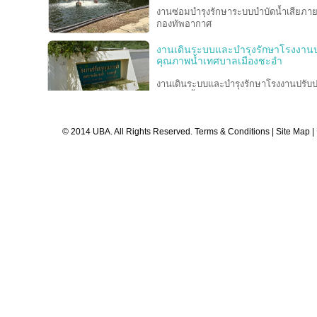
งานซ่อมบำรุงรักษาระบบบำบัดน้ำเสียภา
กองทัพอากาศ
งานเดินระบบและบำรุงรักษาโรงงานป
คุณภาพน้ำเทศบาลเมืองชะอำ
งานเดินระบบและบำรุงรักษาโรงงานปรับป
คุณภาพน้ำเทศบาลเมืองชะอำ
งานจ้างปรับปรุงสถานีสูบส่งน้ำเสีย P
© 2014 UBA. All Rights Reserved.
Terms & Conditions
|
Site Map
|
คณะแพทยศาสตร์โรงพยาบาลรามาธิบดี
มหาวิทยาลัยมหิดล
โครงการเดินระบบ บำรุงรักษา และบร
จัดการ
อุโมงค์ระบายน้ำจากบึงมักกะสันลงสู่แม่น
เจ้าพระยา ของสำนักการระบายน้ำ
กรุงเทพมหานคร
งานออกแบบ, จัดหา และติดตั้งระบบปร
คุณภาพน้ำทิ้ง เพื่อนำกลับมาใช้ใหม่แ
สภาพแวดล้อม