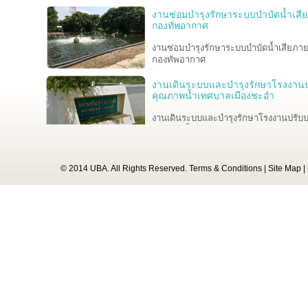
งานซ่อมบำรุงรักษาระบบบำบัดน้ำเสี
กองทัพอากาศ
งานซ่อมบำรุงรักษาระบบบำบัดน้ำเสียภา
กองทัพอากาศ
งานเดินระบบและบำรุงรักษาโรงงานป
คุณภาพน้ำเทศบาลเมืองชะอำ
งานเดินระบบและบำรุงรักษาโรงงานปรับป
คุณภาพน้ำเทศบาลเมืองชะอำ
งานจ้างปรับปรุงสถานีสูบส่งน้ำเสีย P
© 2014 UBA. All Rights Reserved.
Terms & Conditions
|
Site Map
|
คณะแพทยศาสตร์โรงพยาบาลรามาธิบดี
มหาวิทยาลัยมหิดล
โครงการเดินระบบ บำรุงรักษา และบร
จัดการ
อุโมงค์ระบายน้ำจากบึงมักกะสันลงสู่แม่น
เจ้าพระยา ของสำนักการระบายน้ำ
กรุงเทพมหานคร
งานออกแบบ, จัดหา และติดตั้งระบบปร