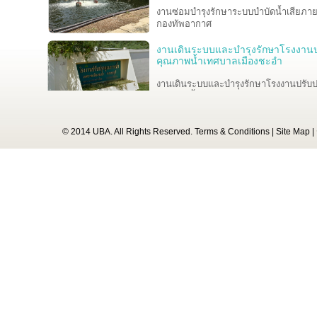
งานซ่อมบำรุงรักษาระบบบำบัดน้ำเสียภา
กองทัพอากาศ
งานเดินระบบและบำรุงรักษาโรงงานป
คุณภาพน้ำเทศบาลเมืองชะอำ
งานเดินระบบและบำรุงรักษาโรงงานปรับป
คุณภาพน้ำเทศบาลเมืองชะอำ
งานจ้างปรับปรุงสถานีสูบส่งน้ำเสีย P
© 2014 UBA. All Rights Reserved.
Terms & Conditions
|
Site Map
|
คณะแพทยศาสตร์โรงพยาบาลรามาธิบดี
มหาวิทยาลัยมหิดล
โครงการเดินระบบ บำรุงรักษา และบร
จัดการ
อุโมงค์ระบายน้ำจากบึงมักกะสันลงสู่แม่น
เจ้าพระยา ของสำนักการระบายน้ำ
กรุงเทพมหานคร
งานออกแบบ, จัดหา และติดตั้งระบบปร
คุณภาพน้ำทิ้ง เพื่อนำกลับมาใช้ใหม่แ
สภาพแวดล้อม