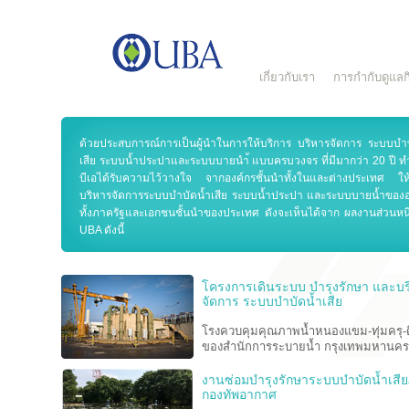
เกี่ยวกับเรา
การกำกับดูแลกิ
ด้วยประสบการณ์การเป็นผู้นำในการให้บริการ บริหารจัดการ ระบบบำบ
เสีย ระบบน้ำประปาและระบบบายนำ้ แบบครบวงจร ที่มีมากว่า 20 ปี ทำ
บีเอได้รับความไว้วางใจ จากองค์กรชั้นนำทั้งในและต่างประเทศ ให้เ
บริหารจัดการระบบบำบัดน้ำเสีย ระบบน้ำประปา และระบบบายน้ำของอ
ทั้งภาครัฐและเอกชนชั้นนำของประเทศ ดังจะเห็นได้จาก ผลงานส่วนหนึ
UBA ดังนี้
โครงการเดินระบบ บำรุงรักษา และบร
จัดการ ระบบบำบัดน้ำเสีย
โรงควบคุมคุณภาพน้ำหนองแขม-ทุ่มครุ-
ของสำนักการระบายน้ำ กรุงเทพมหานคร
งานซ่อมบำรุงรักษาระบบบำบัดน้ำเสี
กองทัพอากาศ