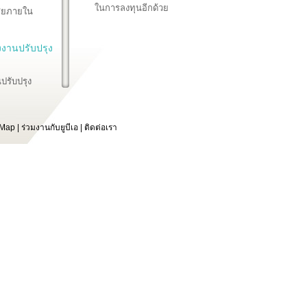
ในการลงทุนอีกด้วย
สียภายใน
งานปรับปรุง
ปรับปรุง
สีย P1-P5
 Map
|
ร่วมงานกับยูบีเอ
|
ติดต่อเรา
ิบดี
และบริหาร
่แม่น้ำ
ะบบปรับปรุง
ใหม่และรักษา