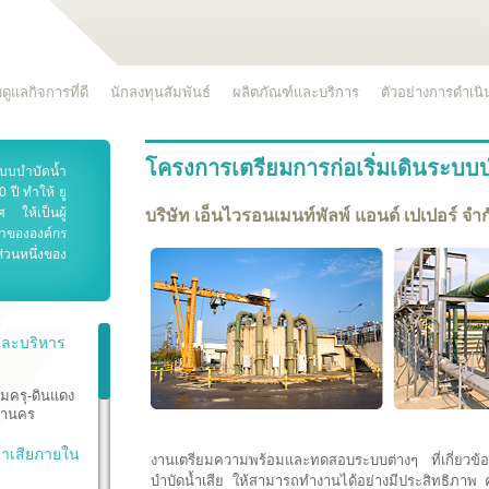
ดูแลกิจการที่ดี
นักลงทุนสัมพันธ์
ผลิตภัณฑ์และบริการ
ตัวอย่างการดำเน
โครงการเตรียมการก่อเริ่มเดินระบบบ
ะบบบำบัดน้ำ
ปี ทำให้ ยู
 ให้เป็นผู้
บริษัท เอ็นไวรอนเมนท์พัลพ์ แอนด์ เปเปอร์ จำก
้ำขององค์กร
่วนหนึ่งของ
และบริหาร
มครุ-ดินแดง
หานคร
้ำเสียภายใน
งานเตรียมความพร้อมและทดสอบระบบต่างๆ ที่เกี่ยวข้อง 
บำบัดน้ำเสีย ให้สามารถทำงานได้อย่างมีประสิทธิภาพ 