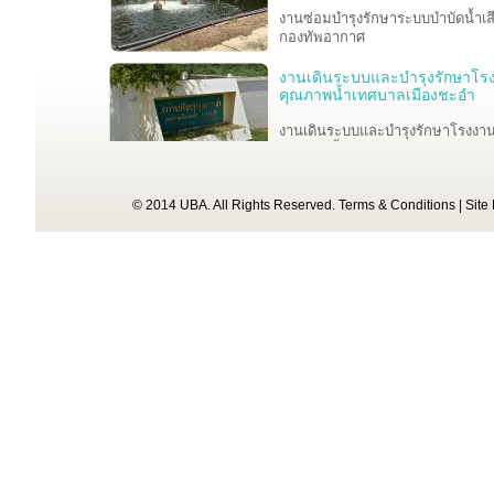
งานซ่อมบำรุงรักษาระบบบำบัดน้ำเ
กองทัพอากาศ
งานเดินระบบและบำรุงรักษาโรง
คุณภาพน้ำเทศบาลเมืองชะอำ
งานเดินระบบและบำรุงรักษาโรงงาน
คุณภาพน้ำเทศบาลเมืองชะอำ
งานจ้างปรับปรุงสถานีสูบส่งน้ำเ
© 2014 UBA. All Rights Reserved.
Terms & Conditions
|
Site
คณะแพทยศาสตร์โรงพยาบาลรามาธ
มหาวิทยาลัยมหิดล
โครงการเดินระบบ บำรุงรักษา 
จัดการ
อุโมงค์ระบายน้ำจากบึงมักกะสันลงสู
เจ้าพระยา ของสำนักการระบายน้ำ
กรุงเทพมหานคร
งานออกแบบ, จัดหา และติดตั้งร
คุณภาพน้ำทิ้ง เพื่อนำกลับมาใช้
สภาพแวดล้อม