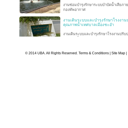
งานซ่อมบำรุงรักษาระบบบำบัดน้ำเสียภา
กองทัพอากาศ
งานเดินระบบและบำรุงรักษาโรงงานป
คุณภาพน้ำเทศบาลเมืองชะอำ
งานเดินระบบและบำรุงรักษาโรงงานปรับป
คุณภาพน้ำเทศบาลเมืองชะอำ
งานจ้างปรับปรุงสถานีสูบส่งน้ำเสีย P
© 2014 UBA. All Rights Reserved.
Terms & Conditions
|
Site Map
|
คณะแพทยศาสตร์โรงพยาบาลรามาธิบดี
มหาวิทยาลัยมหิดล
โครงการเดินระบบ บำรุงรักษา และบร
จัดการ
อุโมงค์ระบายน้ำจากบึงมักกะสันลงสู่แม่น
เจ้าพระยา ของสำนักการระบายน้ำ
กรุงเทพมหานคร
งานออกแบบ, จัดหา และติดตั้งระบบปร
คุณภาพน้ำทิ้ง เพื่อนำกลับมาใช้ใหม่แ
สภาพแวดล้อม