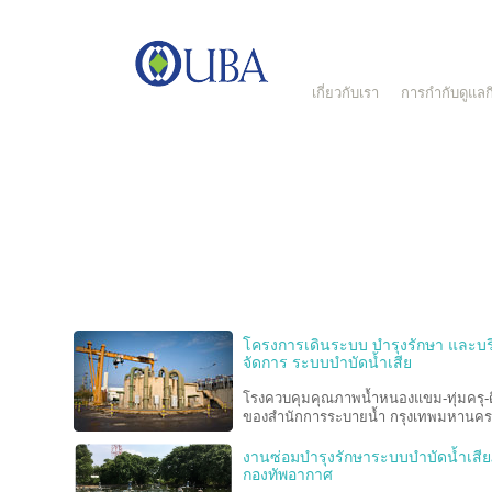
เกี่ยวกับเรา
การกำกับดูแลกิ
ด้วยประสบการณ์การเป็นผู้นำในการให้บริการ บริหารจัดการ ระบบบำบ
เสีย ระบบน้ำประปาและระบบบายนำ้ แบบครบวงจร ที่มีมากว่า 20 ปี ทำ
บีเอได้รับความไว้วางใจ จากองค์กรชั้นนำทั้งในและต่างประเทศ ให้เ
บริหารจัดการระบบบำบัดน้ำเสีย ระบบน้ำประปา และระบบบายน้ำของอ
ทั้งภาครัฐและเอกชนชั้นนำของประเทศ ดังจะเห็นได้จาก ผลงานส่วนหนึ
UBA ดังนี้
โครงการเดินระบบ บำรุงรักษา และบร
จัดการ ระบบบำบัดน้ำเสีย
โรงควบคุมคุณภาพน้ำหนองแขม-ทุ่มครุ-
ของสำนักการระบายน้ำ กรุงเทพมหานคร
งานซ่อมบำรุงรักษาระบบบำบัดน้ำเสี
กองทัพอากาศ