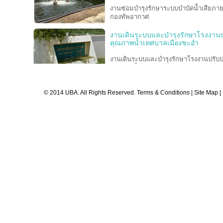
งานซ่อมบำรุงรักษาระบบบำบัดน้ำเสียภา
กองทัพอากาศ
งานเดินระบบและบำรุงรักษาโรงงานป
คุณภาพน้ำเทศบาลเมืองชะอำ
งานเดินระบบและบำรุงรักษาโรงงานปรับป
คุณภาพน้ำเทศบาลเมืองชะอำ
งานจ้างปรับปรุงสถานีสูบส่งน้ำเสีย P
© 2014 UBA. All Rights Reserved.
Terms & Conditions
|
Site Map
|
คณะแพทยศาสตร์โรงพยาบาลรามาธิบดี
มหาวิทยาลัยมหิดล
โครงการเดินระบบ บำรุงรักษา และบร
จัดการ
อุโมงค์ระบายน้ำจากบึงมักกะสันลงสู่แม่น
เจ้าพระยา ของสำนักการระบายน้ำ
กรุงเทพมหานคร
งานออกแบบ, จัดหา และติดตั้งระบบปร
คุณภาพน้ำทิ้ง เพื่อนำกลับมาใช้ใหม่แ
สภาพแวดล้อม