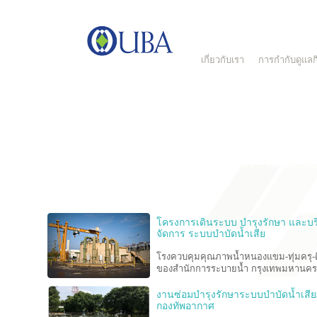
เกี่ยวกับเรา
การกำกับดูแลกิ
ด้วยประสบการณ์การเป็นผู้นำในการให้บริการ บริหารจัดการ ระบบบำบ
เสีย ระบบน้ำประปาและระบบบายนำ้ แบบครบวงจร ที่มีมากว่า 20 ปี ทำ
บีเอได้รับความไว้วางใจ จากองค์กรชั้นนำทั้งในและต่างประเทศ ให้เ
บริหารจัดการระบบบำบัดน้ำเสีย ระบบน้ำประปา และระบบบายน้ำของอ
ทั้งภาครัฐและเอกชนชั้นนำของประเทศ ดังจะเห็นได้จาก ผลงานส่วนหนึ
UBA ดังนี้
โครงการเดินระบบ บำรุงรักษา และบร
จัดการ ระบบบำบัดน้ำเสีย
โรงควบคุมคุณภาพน้ำหนองแขม-ทุ่มครุ-
ของสำนักการระบายน้ำ กรุงเทพมหานคร
งานซ่อมบำรุงรักษาระบบบำบัดน้ำเสี
กองทัพอากาศ